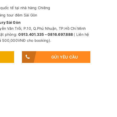
 quốc tế tại nhà hàng Chiêng
tầng tour đêm Sài Gòn
ry Sài Gòn
yễn Văn Trỗi, P.10, Q.Phú Nhuận, TP.Hồ Chí Minh
 đặt phòng:
0913.401.335 – 0816.697.888
( Liên hệ
giá 500,000VNĐ cho booking).
GỬI YÊU CẦU