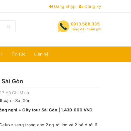
Đăng nhập
Đăng ký
0913.568.335
Tổng đài miễn phí
m
Tin tức
Liên hệ
 Sài Gòn
TP Hồ Chí Minh
Nhuận - Sài Gòn
ng nghỉ + City tour Sài Gòn | 1.430.000 VND
eluxe sang trọng cho 2 người lớn và 2 bé dưới 6