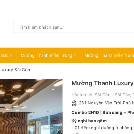
n Bắc
Mường Thanh miền Trung
Mường Thanh miền Na
uxury Sài Gòn
Mường Thanh Luxury
Hành trình:
Sài Gòn - Sài Gòn, 
261 Nguyễn Văn Trỗi-Phú 
Combo 2N1Đ | Bữa sáng + Phò
Kỳ nghỉ bao gồm
- 01 đêm nghỉ dưỡng ở phòng D