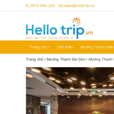
0913.568.335
sales@hellotrip.vn
Trang chủ
Giới thiệu
Mường Thanh miề
Trang chủ
Mường Thanh Sài Gòn
Mường Thanh L