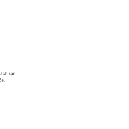
hách sạn
ỏa.