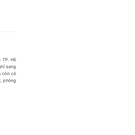
– TP. Hồ
ghỉ sang
n còn có
r, phòng